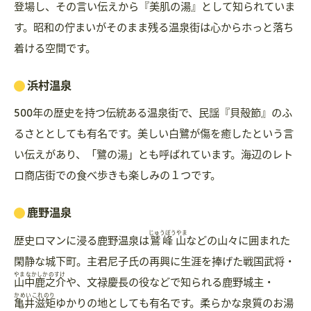
登場し、その言い伝えから『美肌の湯』として知られていま
す。昭和の佇まいがそのまま残る温泉街は心からホっと落ち
着ける空間です。
浜村温泉
500年の歴史を持つ伝統ある温泉街で、民謡『貝殻節』のふ
るさととしても有名です。美しい白鷺が傷を癒したという言
い伝えがあり、「鷺の湯」とも呼ばれています。海辺のレト
ロ商店街での食べ歩きも楽しみの１つです。
鹿野温泉
じゅうぼうやま
歴史ロマンに浸る鹿野温泉は
鷲峰山
などの山々に囲まれた
閑静な城下町。主君尼子氏の再興に生涯を捧げた戦国武将・
やまなかしかのすけ
山中鹿之介
や、文禄慶長の役などで知られる鹿野城主・
かめいこれのり
亀井滋矩
ゆかりの地としても有名です。柔らかな泉質のお湯