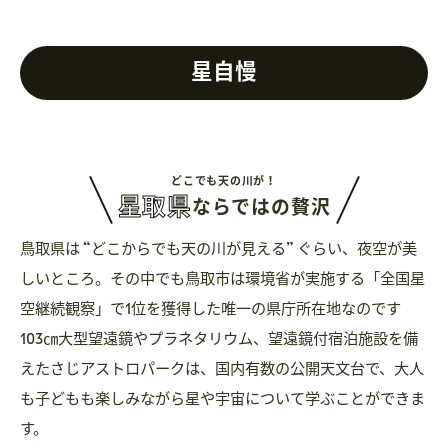
星自慢
どこでも天の川が！
星取県
ならではの贅沢
鳥取県は “どこからでも天の川が見える” ぐらい、夜空が美
しいところ。その中でも鳥取市は環境省が実施する「全国星
空継続観察」で1位を獲得した唯一の県庁所在地なのです
103㎝大型望遠鏡やプラネタリウム、望遠鏡付宿泊施設を備
えたさじアストロパークは、国内有数の公開天文台で、大人
も子どもも楽しみながら星や宇宙について学ぶことができま
す。