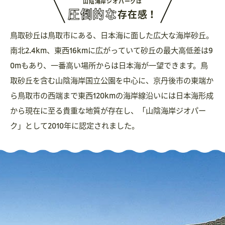
山陰海岸ジオパークは
圧倒的な
存在感！
鳥取砂丘は鳥取市にある、日本海に面した広大な海岸砂丘。
南北2.4km、東西16kmに広がっていて砂丘の最大高低差は9
0mもあり、一番高い場所からは日本海が一望できます。鳥
取砂丘を含む山陰海岸国立公園を中心に、京丹後市の東端か
ら鳥取市の西端まで東西120kmの海岸線沿いには日本海形成
から現在に至る貴重な地質が存在し、「山陰海岸ジオパー
ク」として2010年に認定されました。