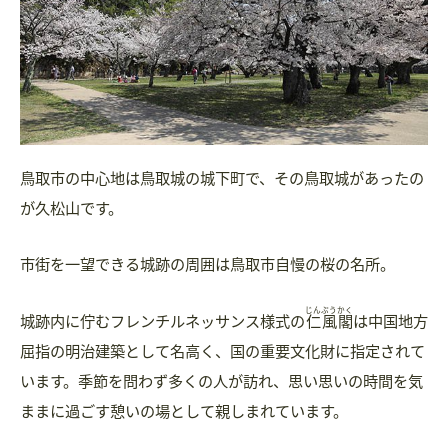
鳥取市の中心地は鳥取城の城下町で、その鳥取城があったの
が久松山です。
市街を一望できる城跡の周囲は鳥取市自慢の桜の名所。
じんぷうかく
城跡内に佇むフレンチルネッサンス様式の
仁風閣
は中国地方
屈指の明治建築として名高く、国の重要文化財に指定されて
います。季節を問わず多くの人が訪れ、思い思いの時間を気
ままに過ごす憩いの場として親しまれています。