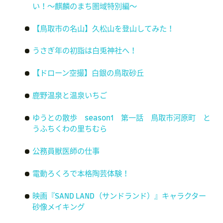
い！～麒麟のまち圏域特別編～
【鳥取市の名山】久松山を登山してみた！
うさぎ年の初詣は白兎神社へ！
【ドローン空撮】白銀の鳥取砂丘
鹿野温泉と温泉いちご
ゆうとの散歩 season1 第一話 鳥取市河原町 と
うふちくわの里ちむら
公務員獣医師の仕事
電動ろくろで本格陶芸体験！
映画『SAND LAND（サンドランド）』キャラクター
砂像メイキング