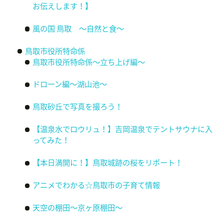
お伝えします！】
風の国 鳥取 ～自然と食～
鳥取市役所特命係
鳥取市役所特命係〜立ち上げ編〜
ドローン編〜湖山池〜
鳥取砂丘で写真を撮ろう！
【温泉水でロウリュ！】吉岡温泉でテントサウナに入
ってみた！
【本日満開に！】鳥取城跡の桜をリポート！
アニメでわかる☆鳥取市の子育て情報
天空の棚田〜京ヶ原棚田〜